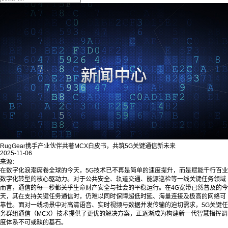
RugGear携手产业伙伴共著MCX白皮书，共筑5G关键通信新未来
2025-11-06
来源：
在数字化浪潮席卷全球的今天，5G技术已不再是简单的速度提升，而是赋能千行百业
数字化转型的核心驱动力。对于公共安全、轨道交通、能源巡检等一线关键任务领域
而言，通信的每一秒都关乎生命财产安全与社会的平稳运行。在4G宽带已然普及的今
天，其在支持关键任务通信时，仍难以同时保障超低时延、海量连接及极高的网络可
靠性。面对一线场景中对高清语音、实时视频与数据并发传输的迫切需求，5G关键任
务群组通信（MCX）技术提供了更优的解决方案，正逐渐成为构建新一代智慧指挥调
度体系不可或缺的基石。