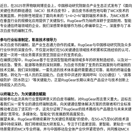
近日，在2025世界物联网博览会上，中国移动研究院联合产业生态正式发布了《面向
关键任务的群组通信（MCX）技术白皮书》。该白皮书系统性地勾勒了MCX技术的
发展蓝图，并创新性地提出了面向未来的 “1+4+2+N”端到端技术体系，为MCX技术
在垂直行业的规模化应用提供了关键指引。RugGear作为始终深耕于坚固耐用、智能
专业通信终端领域的企业，我们深感荣幸能够作为核心参编单位之一，深度参与了本
次白皮书的编制工作。
参与行业标准制定，彰显技术领导力
本次白皮书的编制，是产业生态通力协作的成果。RugGear与中国移动研究院及众多
行业伙伴的深度合作，不仅是对我们在5G关键通信领域技术积累和实践经验的认可，
更是一次将一线业务需求反馈至顶层设计的宝贵机会。
在编撰过程中，RugGear基于在坚固型智能终端领域多年的研发制造经验，以及对一
线应急、警务、能源等场景的深刻洞察，为白皮书贡献了宝贵的实践案例与终端侧的
技术见解。我们深刻理解，一套先进的技术体系最终需要通过可靠、易用的终端设备
落地，转化为一线人员的实战能力。白皮书中详述的“离网呼叫（D2D通信）”、“高等
级防护（防水防尘）”等关键能力，正是RugGear长期以来在产品设计与技术创新上
持续投入的方向。
以终端之力，为关键通信赋能
能够参与此次具有行业里程碑意义的白皮书编制，对RugGear而言意义重大。这标志
着我们从一家专业的通信终端制造商，向关键通信整体解决方案的贡献者和行业标准
推动者迈出了坚实的一步。这充分证明了RugGear的技术路线与产品理念与未来关键
通信“宽带化、多媒体化、智能化”的发展趋势高度契合。
展望未来，RugGear将继续秉持“为关键任务赋能”的使命，在5G-A乃至6G的技术浪
潮中持续深耕。我们将继续加大研发投入，专注于打造更坚固、更智能、更贴合一线
场景需求的MCX专业终端，并与中国移动及全体产业伙伴紧密协作，共同推动MCX