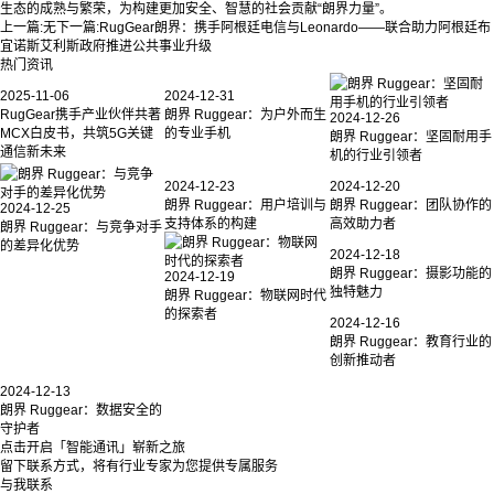
生态的成熟与繁荣，为构建更加安全、智慧的社会贡献“朗界力量”。
上一篇:
无
下一篇:
RugGear朗界：携手阿根廷电信与Leonardo——联合助力阿根廷布
宜诺斯艾利斯政府推进公共事业升级
热门资讯
2025-11-06
2024-12-31
RugGear携手产业伙伴共著
朗界 Ruggear：为户外而生
2024-12-26
MCX白皮书，共筑5G关键
的专业手机
朗界 Ruggear：坚固耐用手
通信新未来
机的行业引领者
2024-12-23
2024-12-20
朗界 Ruggear：用户培训与
朗界 Ruggear：团队协作的
2024-12-25
支持体系的构建
高效助力者
朗界 Ruggear：与竞争对手
的差异化优势
2024-12-18
朗界 Ruggear：摄影功能的
2024-12-19
独特魅力
朗界 Ruggear：物联网时代
的探索者
2024-12-16
朗界 Ruggear：教育行业的
创新推动者
2024-12-13
朗界 Ruggear：数据安全的
守护者
点击开启「智能通讯」崭新之旅
留下联系方式，将有行业专家为您提供专属服务
与我联系