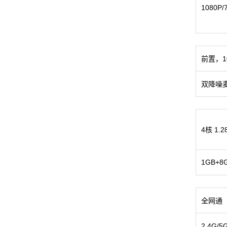
1080P/
前置，1
双降噪
4核 1.2
1GB+8
全网通
2.4G/