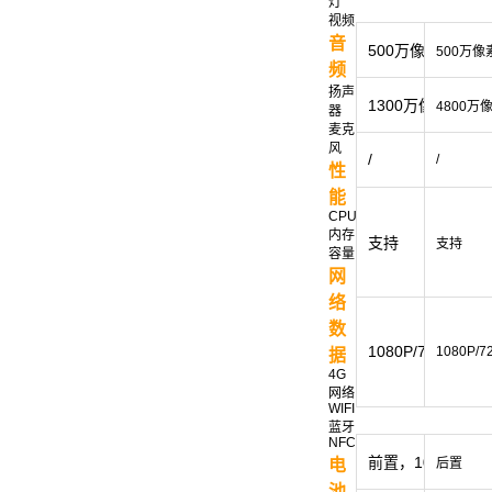
灯
视频
音
500万像素
500万像
频
扬声
1300万像素
4800万
器
麦克
风
/
/
性
能
CPU
内存
支持
支持
容量
网
络
数
1080P/720P/480
1080P/7
据
4G
网络
WIFI
蓝牙
NFC
前置，105dB
电
后置
池