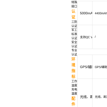
特殊
接口
认
5000mAh(可拆卸)
4400mA
证
三防
认证
军工
标准
/
支持QC V3.0快充
认证
安全
认证
专业
认证
环
境
GPS/辅助GPS
GPS/
指
标
工作
温度
充电
温度
光线、距离、重力
光线、距
配
件