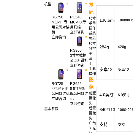
机型
基
础
RG750
RG540
尺寸
136.5mm x 66.5
180mm x
MCPTT专
MCPTX专
重量
用公网对讲
用终端
操作
机
立即咨询
系统
立即咨询
屏幕
尺寸
284g
420g
分辨
RG360
率
3寸屏敏捷
湿
公网对讲机
手、
立即咨询
手套
安卓12
安卓12
操作
影
RG725
RG655
像
4寸屏专业
5.5寸屏旗
前置
公网对讲机
舰公网对讲
4.0英寸
6.0英寸
摄像
立即咨询
机
头
立即咨询
后置
基本参数
640*1136（阳
1080*
摄像
头
广角
支持
支持
闪光