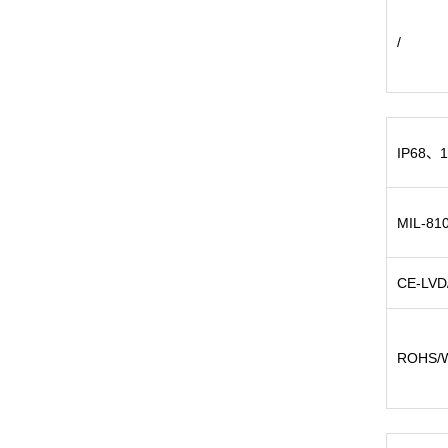
/
IP68、
MIL-8
CE-LVD
ROHS/W