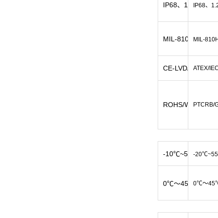
IP68、1.5m深度
IP68、1
MIL-810H、1.
MIL-81
CE-LVD/CB
ATEX/IE
ROHS/WEEE//FCC
PTCRB/G
-10℃~50℃
-20℃~5
0℃～45℃
0℃～45