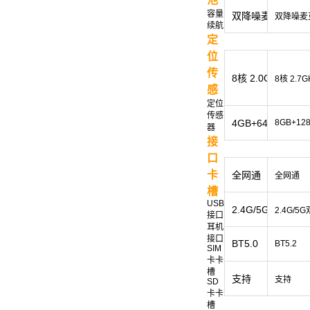
容量
双降噪麦克风
双降噪麦
续航
定
位
传
8核 2.0GHz
8核 2.7G
感
定位
传感
4GB+64GB（兼容
8GB+12
器
接
口
卡
全网通
全网通
槽
USB
2.4G/5G双频
2.4G/5
接口
耳机
接口
BT5.0
BT5.2
SIM
卡卡
槽
支持
支持
SD
卡卡
槽