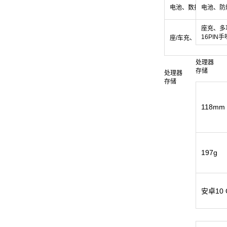
电池、数据线、充电
电池、防
座充、多
16PIN手
座/车充、耳机、手
处理器
存储
处理器
存储
118mm 
197g
安卓10 