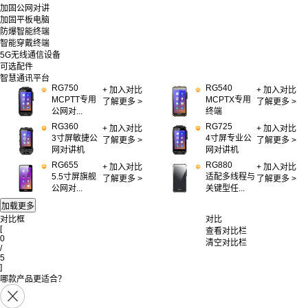
加固公网对讲
加固平板电脑
防爆智能终端
智能穿戴终端
5G无线通信设备
可选配件
智慧通讯平台
RG750
RG540
+
加入对比
+
加入对比
MCPTT专用
MCPTX专用
了解更多 >
了解更多 >
公网对...
终端
RG360
RG725
+
加入对比
+
加入对比
3寸屏敏捷公
4寸屏专业公
了解更多 >
了解更多 >
网对讲机
网对讲机
RG655
RG880
+
加入对比
+
加入对比
5.5寸屏旗舰
适配多线程与
了解更多 >
了解更多 >
公网对...
关键型任...
对比框
对比
[
查看对比栏
0
清空对比栏
/
5
]
哪款产品更适合？