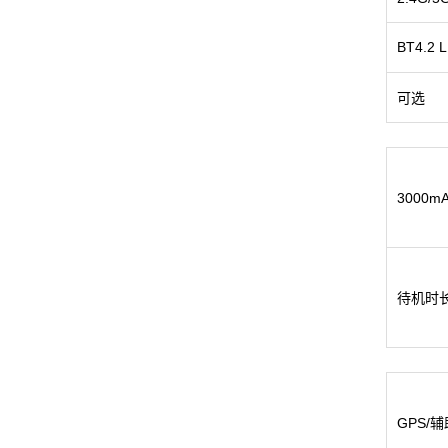
BT4.2 
可选
3000m
待机时长
GPS/