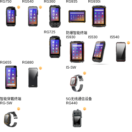
RG750
RG540
RG360
RG935
RG930i
RG725
防爆智能终端
IS930
IS530
IS540
RG655
RG880
IS-SW
智能穿戴终端
5G无线通信设备
RG-SW
RG440