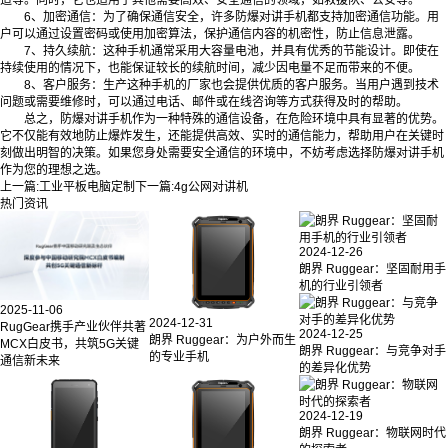
6、加密通信：为了确保通信安全，许多防爆对讲手机都支持加密通信功能。用
户可以通过设置密码或使用加密算法，保护通信内容的机密性，防止信息泄露。
7、持久续航：这种手机通常采用大容量电池，并具有优秀的节能设计。即使在
持续使用的情况下，也能保证较长的续航时间，减少因电量不足而带来的不便。
8、客户服务：生产这种手机的厂家也会提供优质的客户服务。当用户遇到技术
问题或需要维修时，可以通过电话、邮件或在线咨询等方式获得及时的帮助。
总之，防爆对讲手机作为一种特殊的通信设备，在危险环境中具有显著的优势。
它不仅能有效地防止爆炸发生，还能提供高效、实时的通信能力，帮助用户在关键时
刻做出明智的决策。如果您身处需要安全通信的环境中，不妨考虑选择防爆对讲手机
作为您的理想之选。
上一篇:
工业平板电脑定制
下一篇:
4g公网对讲机
热门资讯
2024-12-26
朗界 Ruggear：坚固耐用手
机的行业引领者
2025-11-06
2024-12-31
RugGear携手产业伙伴共著
2024-12-25
朗界 Ruggear：为户外而生
MCX白皮书，共筑5G关键
朗界 Ruggear：与竞争对手
的专业手机
通信新未来
的差异化优势
2024-12-19
朗界 Ruggear：物联网时代