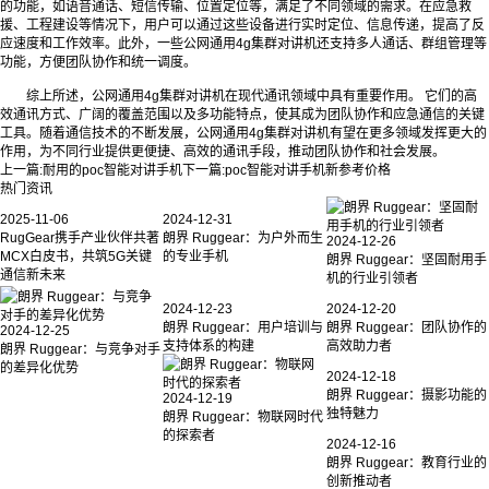
的功能，如语音通话、短信传输、位置定位等，满足了不同领域的需求。在应急救
援、工程建设等情况下，用户可以通过这些设备进行实时定位、信息传递，提高了反
应速度和工作效率。此外，一些公网通用4g集群对讲机还支持多人通话、群组管理等
功能，方便团队协作和统一调度。
综上所述，公网通用4g集群对讲机在现代通讯领域中具有重要作用。 它们的高
效通讯方式、广阔的覆盖范围以及多功能特点，使其成为团队协作和应急通信的关键
工具。随着通信技术的不断发展，公网通用4g集群对讲机有望在更多领域发挥更大的
作用，为不同行业提供更便捷、高效的通讯手段，推动团队协作和社会发展。‍
上一篇:
耐用的poc智能对讲手机
下一篇:
poc智能对讲手机新参考价格
热门资讯
2025-11-06
2024-12-31
RugGear携手产业伙伴共著
朗界 Ruggear：为户外而生
2024-12-26
MCX白皮书，共筑5G关键
的专业手机
朗界 Ruggear：坚固耐用手
通信新未来
机的行业引领者
2024-12-23
2024-12-20
朗界 Ruggear：用户培训与
朗界 Ruggear：团队协作的
2024-12-25
支持体系的构建
高效助力者
朗界 Ruggear：与竞争对手
的差异化优势
2024-12-18
朗界 Ruggear：摄影功能的
2024-12-19
独特魅力
朗界 Ruggear：物联网时代
的探索者
2024-12-16
朗界 Ruggear：教育行业的
创新推动者