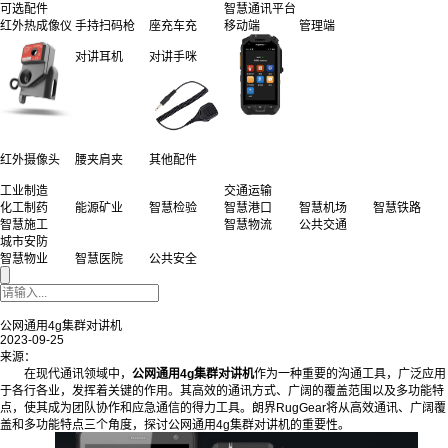
可选配件
智慧通讯平台
红外热成像仪
手持扫码枪
座充车充
移动端
管理端
对讲耳机
对讲手咪
红外摄像头
腰夹肩夹
其他配件
工业制造
交通运输
化工制药
能源矿业
智慧检验
智慧港口
智慧机场
智慧铁路
智慧施工
智慧物流
公共交通
城市安防
智慧物业
智慧医院
公共安全
公网通用4g集群对讲机
2023-09-25
来源：
在现代通讯领域中，
公网通用4g集群对讲机
作为一种重要的沟通工具，广泛应用
于各行各业，发挥着关键的作用。其高效的通讯方式、广阔的覆盖范围以及多功能特
点，使其成为团队协作和应急通信的得力工具。朗界RugGear将从高效通讯、广阔覆
盖和多功能特点三个角度，探讨公网通用4g集群对讲机的重要性。