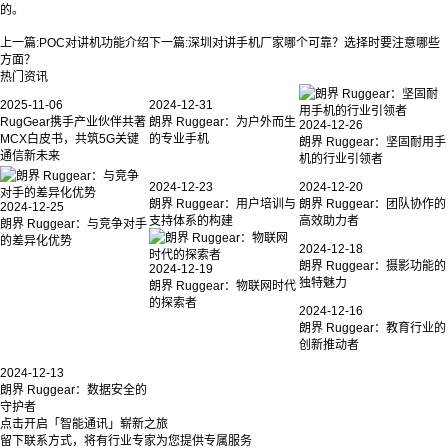
除了以上这些优势以外，工业平板电脑还有很多的优点，包括拥有多用途多串
口，可以连接更多的外界设备，功能拓展性更为广泛，整体上来说其可靠性是非常高
的。
上一篇:
POC对讲机功能介绍
下一篇:
深圳对讲手机厂家哪个可靠？选择时要注意哪些
方面？
热门资讯
2025-11-06
2024-12-31
RugGear携手产业伙伴共著
朗界 Ruggear：为户外而生
2024-12-26
MCX白皮书，共筑5G关键
的专业手机
朗界 Ruggear：坚固耐用手
通信新未来
机的行业引领者
2024-12-23
2024-12-20
朗界 Ruggear：用户培训与
朗界 Ruggear：团队协作的
2024-12-25
支持体系的构建
高效助力者
朗界 Ruggear：与竞争对手
的差异化优势
2024-12-18
朗界 Ruggear：摄影功能的
2024-12-19
独特魅力
朗界 Ruggear：物联网时代
的探索者
2024-12-16
朗界 Ruggear：教育行业的
创新推动者
2024-12-13
朗界 Ruggear：数据安全的
守护者