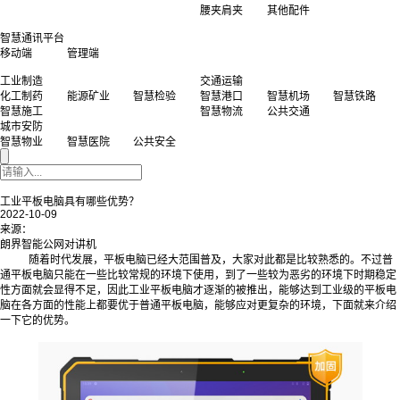
可选配件
智慧通讯平台
红外热成像仪
手持扫码枪
座充车充
移动端
管理端
对讲耳机
对讲手咪
红外摄像头
腰夹肩夹
其他配件
工业制造
交通运输
化工制药
能源矿业
智慧检验
智慧港口
智慧机场
智慧铁路
智慧施工
智慧物流
公共交通
城市安防
智慧物业
智慧医院
公共安全
工业平板电脑具有哪些优势？
2022-10-09
来源：
朗界智能公网对讲机
随着时代发展，平板电脑已经大范围普及，大家对此都是比较熟悉的。不过普
通平板电脑只能在一些比较常规的环境下使用，到了一些较为恶劣的环境下时期稳定
性方面就会显得不足，因此工业平板电脑才逐渐的被推出，能够达到工业级的平板电
脑在各方面的性能上都要优于普通平板电脑，能够应对更复杂的环境，下面就来介绍
一下它的优势。